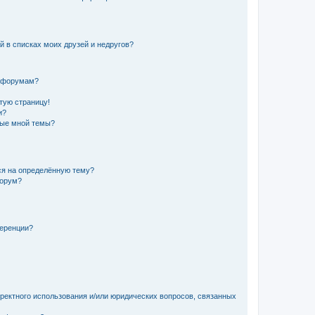
й в списках моих друзей и недругов?
и форумам?
стую страницу!
и?
ные мной темы?
ься на определённую тему?
форум?
ференции?
рректного использования и/или юридических вопросов, связанных