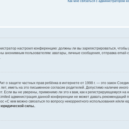
Как мне связаться с администратором 
дминистратор настроил конференцию: должны ли вы зарегистрироваться, чтобы
 анонимным пользователям: аватары, личные сообщения, отправка email-сооб
.
 или Акт о защите частных прав ребёнка в интернете от 1998 г. — это закон Со
т, иметь на это письменное согласие родителей. Допустимо наличие иного
 Если вы не уверены, применимо ли это к вам, как к регистрирующемуся на 
Limited администрация данной конференции не может давать рекомендаций 
ос «С кем можно связаться по вопросу некорректного использования и/или ю
т юридической силы.
.