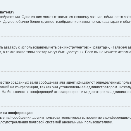
ователя?
зображения. Одно из них может относиться к вашему званию, обычно это звёзд
. Другое, обычно более крупное, изображение известно как «аватара» и обы
ь аватару с использованием четырёх инструментов: «Граватар», «Галерея а
, а также какие типы аватар могут быть доступны. Если вы не можете испол
чество созданных вами сообщений или идентифицируют определённых польз
аний на конференции, так как они установлены её администратором. Пожал
е. На большинстве конференций это запрещено, и модератор или администра
ти на конференцию!
ь email-сообщения другим пользователям через встроенную в конференцию ф
ь злоупотребления почтовой системой анонимными пользователями.