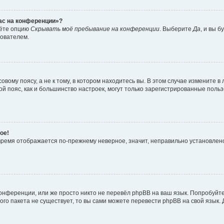
час на конференции»?
дёте опцию
Скрывать моё пребывание на конференции
. Выберите
Да
, и вы 
зователем.
вому поясу, а не к тому, в котором находитесь вы. В этом случае измените в 
овой пояс, как и большинство настроек, могут только зарегистрированные пол
ое!
о время отображается по-прежнему неверное, значит, неправильно установле
онференции, или же просто никто не перевёл phpBB на ваш язык. Попробуйт
вого пакета не существует, то вы сами можете перевести phpBB на свой язы