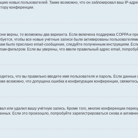
ию новых пользователей. Также возможно, что он заблокировал ваш IP-адре
атору конференции.
они верны, то возможны два варианта. Если включена поддержка COPPA и при 
уется, чтобы все новые учётные записи были активированы пользователями
ам было прислано email-сообщение, следуйте полученным инструкциям. Если
пам-фильтром. Если вы уверены, что ввели правильный адрес email, попробу
едитесь, что вы правильно вводите имя пользователя и пароль. Если данные
Также возможно, что допущена ошибка в конфигурации конференции, свяжитес
вал или удалил вашу учётную запись. Кроме того, многие конференции перио
ных. Если это произошло, попробуйте зарегистрироваться снова и активнее 