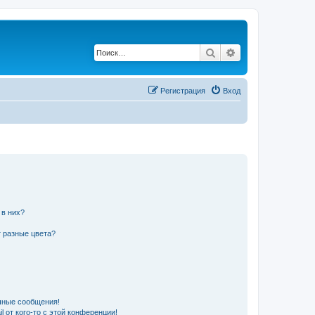
Поиск
Расширенный по
Регистрация
Вход
 в них?
 разные цвета?
чные сообщения!
 от кого-то с этой конференции!