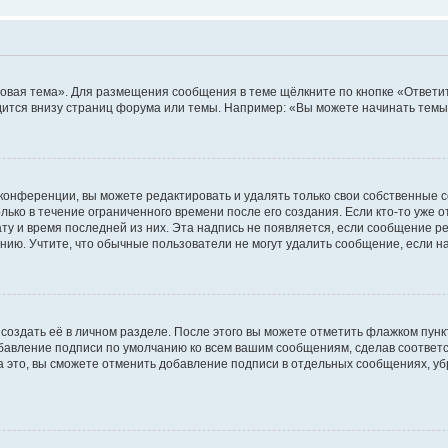
овая тема». Для размещения сообщения в теме щёлкните по кнопке «Ответит
ится внизу страниц форума или темы. Например: «Вы можете начинать темы»
конференции, вы можете редактировать и удалять только свои собственные 
ько в течение ограниченного времени после его создания. Если кто-то уже 
дату и время последней из них. Эта надпись не появляется, если сообщение 
ию. Учтите, что обычные пользователи не могут удалить сообщение, если на 
создать её в личном разделе. После этого вы можете отметить флажком пун
обавление подписи по умолчанию ко всем вашим сообщениям, сделав соотве
а это, вы сможете отменить добавление подписи в отдельных сообщениях, у