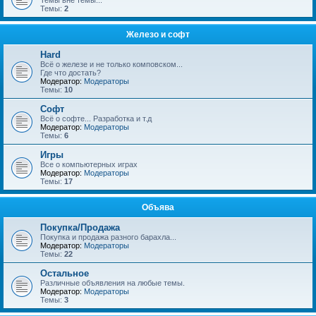
Темы вне темы...
Темы:
2
Железо и софт
Hard
Всё о железе и не только комповском...
Где что достать?
Модератор:
Модераторы
Темы:
10
Софт
Всё о софте... Разработка и т.д
Модератор:
Модераторы
Темы:
6
Игры
Все о компьютерных играх
Модератор:
Модераторы
Темы:
17
Объява
Покупка/Продажа
Покупка и продажа разного барахла...
Модератор:
Модераторы
Темы:
22
Остальное
Различные объявления на любые темы.
Модератор:
Модераторы
Темы:
3