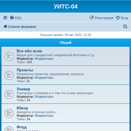
УИТС-04
FAQ
Регистрация
Вход
П
Список форумов
о
Текущее время: 09 авг 2026, 12:26
и
Общий
с
Все обо всем
к
Форум для стандартной, ежедневной болтовни и т.д.
Модератор:
Модераторы
Темы:
162
Проекты
Разработка проектов, предложения, вопросы
Модератор:
Модераторы
Темы:
11
Универ
Разговоры о универе и о том что в нем происходит
Модератор:
Модераторы
Темы:
15
Юмор
Анекдоты и прочая шняга...
Модератор:
Модераторы
Темы:
24
Флуд