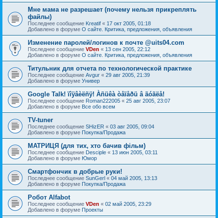
Мне мама не разрешает (почему нельзя прикреплять
файлы)
Последнее сообщение
Kreatif
«
17 окт 2005, 01:18
Добавлено в форуме
О сайте. Критика, предложения, объявления
Изменение паролей/логинов к почте @uits04.com
Последнее сообщение
VDen
«
13 сен 2005, 22:12
Добавлено в форуме
О сайте. Критика, предложения, объявления
Титульник для отчета по технологической практике
Последнее сообщение
Avgur
«
29 авг 2005, 21:39
Добавлено в форуме
Универ
Google Talk! ïîÿâèëñÿ! Àñüêà òåïåðü â ãóãëå!
Последнее сообщение
Roman222005
«
25 авг 2005, 23:07
Добавлено в форуме
Все обо всем
TV-tuner
Последнее сообщение
SHizER
«
03 авг 2005, 09:04
Добавлено в форуме
Покупка/Продажа
МАТРИЦЯ (для тих, хто бачив фільм)
Последнее сообщение
Desciple
«
13 июн 2005, 03:11
Добавлено в форуме
Юмор
Смартфончик в добрые руки!
Последнее сообщение
SunGerl
«
04 май 2005, 13:13
Добавлено в форуме
Покупка/Продажа
Робот Alfabot
Последнее сообщение
VDen
«
02 май 2005, 23:29
Добавлено в форуме
Проекты