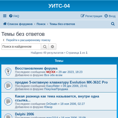
УИТС-04
FAQ
Регистрация
Вход
П
Список форумов
Поиск
Темы без ответов
о
Темы без ответов
и
Перейти к расширенному поиску
с
Поиск
Расширенный поиск
к
Найдено 49 результатов • Страница
1
из
1
Темы
Восстановление форума
Последнее сообщение
M@XX
«
29 авг 2023, 18:23
Добавлено в форуме
Все обо всем
продаю 5-октавную клавиатуру Evolution MK-361C Pro
Последнее сообщение
EasyRider
«
09 дек 2006, 23:41
Добавлено в форуме
Покупка/Продажа
Какая разница как тема называется, внутри одна
ссылка...
Последнее сообщение
DrDeath
«
18 ноя 2006, 02:27
Добавлено в форуме
Юмор
Delphi 2006
Последнее сообщение
max2114
«
16 ноя 2006, 15:09