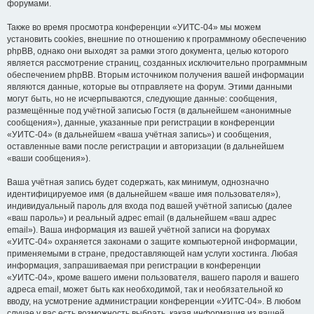
форумами.
Также во время просмотра конференции «УИТС-04» мы можем
установить cookies, внешние по отношению к программному обеспечению
phpBB, однако они выходят за рамки этого документа, целью которого
является рассмотрение страниц, созданных исключительно программным
обеспечением phpBB. Вторым источником получения вашей информации
являются данные, которые вы отправляете на форум. Этими данными
могут быть, но не исчерпываются, следующие данные: сообщения,
размещённые под учётной записью Гостя (в дальнейшем «анонимные
сообщения»), данные, указанные при регистрации в конференции
«УИТС-04» (в дальнейшем «ваша учётная запись») и сообщения,
оставленные вами после регистрации и авторизации (в дальнейшем
«ваши сообщения»).
Ваша учётная запись будет содержать, как минимум, однозначно
идентифицируемое имя (в дальнейшем «ваше имя пользователя»),
индивидуальный пароль для входа под вашей учётной записью (далее
«ваш пароль») и реальный адрес email (в дальнейшем «ваш адрес
email»). Ваша информация из вашей учётной записи на форумах
«УИТС-04» охраняется законами о защите компьютерной информации,
применяемыми в стране, предоставляющей нам услуги хостинга. Любая
информация, запрашиваемая при регистрации в конференции
«УИТС-04», кроме вашего имени пользователя, вашего пароля и вашего
адреса email, может быть как необходимой, так и необязательной ко
вводу, на усмотрение администрации конференции «УИТС-04». В любом
случае у вас есть возможность выбрать, какая информация из вашей