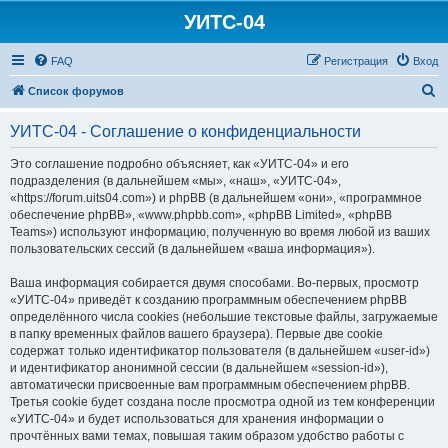
УИТС-04
FAQ
Регистрация
Вход
П
Список форумов
о
УИТС-04 - Соглашение о конфиденциальности
и
с
Это соглашение подробно объясняет, как «УИТС-04» и его
подразделения (в дальнейшем «мы», «наш», «УИТС-04»,
к
«https://forum.uits04.com») и phpBB (в дальнейшем «они», «программное
обеспечение phpBB», «www.phpbb.com», «phpBB Limited», «phpBB
Teams») используют информацию, полученную во время любой из ваших
пользовательских сессий (в дальнейшем «ваша информация»).
Ваша информация собирается двумя способами. Во-первых, просмотр
«УИТС-04» приведёт к созданию программным обеспечением phpBB
определённого числа cookies (небольшие текстовые файлы, загружаемые
в папку временных файлов вашего браузера). Первые две cookie
содержат только идентификатор пользователя (в дальнейшем «user-id»)
и идентификатор анонимной сессии (в дальнейшем «session-id»),
автоматически присвоенные вам программным обеспечением phpBB.
Третья cookie будет создана после просмотра одной из тем конференции
«УИТС-04» и будет использоваться для хранения информации о
прочтённых вами темах, повышая таким образом удобство работы с