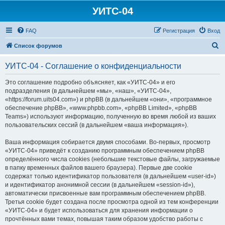
УИТС-04
FAQ
Регистрация
Вход
П
Список форумов
о
УИТС-04 - Соглашение о конфиденциальности
и
с
Это соглашение подробно объясняет, как «УИТС-04» и его
подразделения (в дальнейшем «мы», «наш», «УИТС-04»,
к
«https://forum.uits04.com») и phpBB (в дальнейшем «они», «программное
обеспечение phpBB», «www.phpbb.com», «phpBB Limited», «phpBB
Teams») используют информацию, полученную во время любой из ваших
пользовательских сессий (в дальнейшем «ваша информация»).
Ваша информация собирается двумя способами. Во-первых, просмотр
«УИТС-04» приведёт к созданию программным обеспечением phpBB
определённого числа cookies (небольшие текстовые файлы, загружаемые
в папку временных файлов вашего браузера). Первые две cookie
содержат только идентификатор пользователя (в дальнейшем «user-id»)
и идентификатор анонимной сессии (в дальнейшем «session-id»),
автоматически присвоенные вам программным обеспечением phpBB.
Третья cookie будет создана после просмотра одной из тем конференции
«УИТС-04» и будет использоваться для хранения информации о
прочтённых вами темах, повышая таким образом удобство работы с