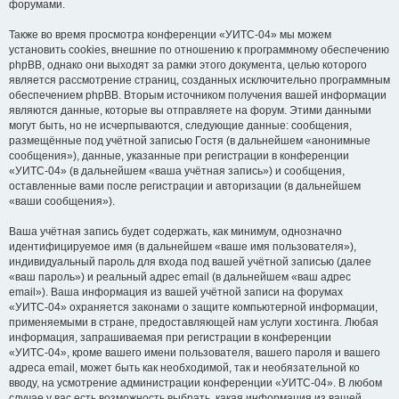
форумами.
Также во время просмотра конференции «УИТС-04» мы можем
установить cookies, внешние по отношению к программному обеспечению
phpBB, однако они выходят за рамки этого документа, целью которого
является рассмотрение страниц, созданных исключительно программным
обеспечением phpBB. Вторым источником получения вашей информации
являются данные, которые вы отправляете на форум. Этими данными
могут быть, но не исчерпываются, следующие данные: сообщения,
размещённые под учётной записью Гостя (в дальнейшем «анонимные
сообщения»), данные, указанные при регистрации в конференции
«УИТС-04» (в дальнейшем «ваша учётная запись») и сообщения,
оставленные вами после регистрации и авторизации (в дальнейшем
«ваши сообщения»).
Ваша учётная запись будет содержать, как минимум, однозначно
идентифицируемое имя (в дальнейшем «ваше имя пользователя»),
индивидуальный пароль для входа под вашей учётной записью (далее
«ваш пароль») и реальный адрес email (в дальнейшем «ваш адрес
email»). Ваша информация из вашей учётной записи на форумах
«УИТС-04» охраняется законами о защите компьютерной информации,
применяемыми в стране, предоставляющей нам услуги хостинга. Любая
информация, запрашиваемая при регистрации в конференции
«УИТС-04», кроме вашего имени пользователя, вашего пароля и вашего
адреса email, может быть как необходимой, так и необязательной ко
вводу, на усмотрение администрации конференции «УИТС-04». В любом
случае у вас есть возможность выбрать, какая информация из вашей