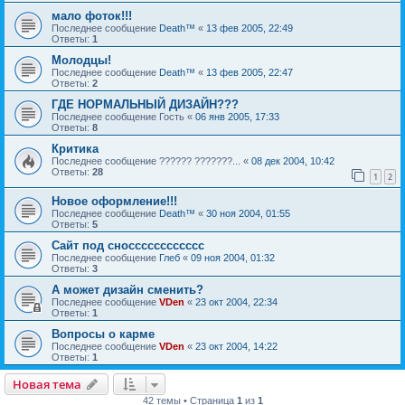
мало фоток!!!
Последнее сообщение
Death™
«
13 фев 2005, 22:49
Ответы:
1
Молодцы!
Последнее сообщение
Death™
«
13 фев 2005, 22:47
Ответы:
2
ГДЕ НОРМАЛЬНЫЙ ДИЗАЙН???
Последнее сообщение
Гость
«
06 янв 2005, 17:33
Ответы:
8
Критика
Последнее сообщение
?????? ???????...
«
08 дек 2004, 10:42
Ответы:
28
1
2
Новое оформление!!!
Последнее сообщение
Death™
«
30 ноя 2004, 01:55
Ответы:
5
Сайт под сносссссссссссс
Последнее сообщение
Глеб
«
09 ноя 2004, 01:32
Ответы:
3
А может дизайн сменить?
Последнее сообщение
VDen
«
23 окт 2004, 22:34
Ответы:
1
Вопросы о карме
Последнее сообщение
VDen
«
23 окт 2004, 14:22
Ответы:
1
Новая тема
42 темы • Страница
1
из
1