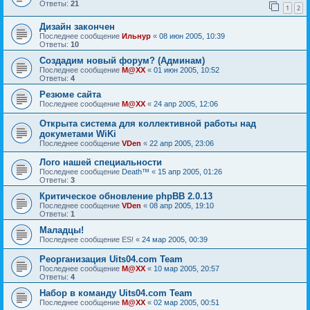
Ответы:
21
1
2
Дизайн закончен
Последнее сообщение
Ильнур
«
08 июн 2005, 10:39
Ответы:
10
Создадим новый форум? (Админам)
Последнее сообщение
M@XX
«
01 июн 2005, 10:52
Ответы:
4
Резюме сайта
Последнее сообщение
M@XX
«
24 апр 2005, 12:06
Открыта система для коллективной работы над
докуметами WiKi
Последнее сообщение
VDen
«
22 апр 2005, 23:06
Лого нашей специальности
Последнее сообщение
Death™
«
15 апр 2005, 01:26
Ответы:
3
Критическое обновление phpBB 2.0.13
Последнее сообщение
VDen
«
08 апр 2005, 19:10
Ответы:
1
Маладцы!
Последнее сообщение
ES!
«
24 мар 2005, 00:39
Реорганизация Uits04.com Team
Последнее сообщение
M@XX
«
10 мар 2005, 20:57
Ответы:
4
Набор в команду Uits04.com Team
Последнее сообщение
M@XX
«
02 мар 2005, 00:51