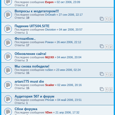
Последнее сообщение
Evgen
«
02 окт 2006, 23:09
Ответы:
2
Вопросы к модетатором!!!
Последнее сообщение
DrDeath
«
27 сен 2006, 22:17
Ответы:
19
1
2
Падение UITS04.SITE
Последнее сообщение
Distotion
«
04 авг 2006, 20:57
Ответы:
1
Фотоалбом..
Последнее сообщение
Роман
«
26 июл 2006, 22:12
Ответы:
17
1
2
Обновление сайта!
Последнее сообщение
M@XX
«
04 июл 2006, 20:04
Ответы:
3
Мы снова победили!
Последнее сообщение
ruSlon
«
23 июн 2006, 02:24
Ответы:
15
1
2
artani775 must die
Последнее сообщение
Scailer
«
02 июн 2006, 20:16
Ответы:
15
1
2
Аудитория 507 и форум
Последнее сообщение
Phreak
«
04 май 2006, 23:51
Ответы:
1
Сбои форума
Последнее сообщение
VDen
«
21 апр 2006, 17:32