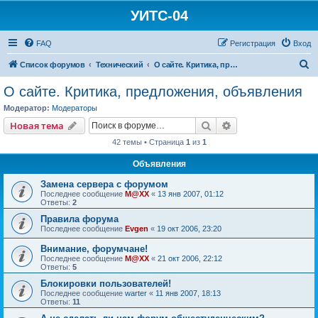
УИТС-04
FAQ
Регистрация
Вход
П
Список форумов
Технический
О сайте. Критика, предложения, объявления
о
О сайте. Критика, предложения, объявления
и
Модератор:
Модераторы
с
Поиск
Расширенный пои
Новая тема
к
42 темы • Страница
1
из
1
Объявления
Замена сервера с форумом
Последнее сообщение
M@XX
«
13 янв 2007, 01:12
Ответы:
2
Правила форума
Последнее сообщение
Evgen
«
19 окт 2006, 23:20
Внимание, форумчане!
Последнее сообщение
M@XX
«
21 окт 2006, 22:12
Ответы:
5
Блокировки пользователей!
Последнее сообщение
warter
«
11 янв 2007, 18:13
Ответы:
11