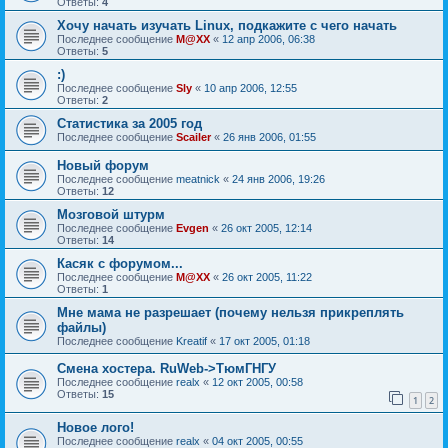
Ответы:
4
Хочу начать изучать Linux, подкажите с чего начать
Последнее сообщение
M@XX
«
12 апр 2006, 06:38
Ответы:
5
:)
Последнее сообщение
Sly
«
10 апр 2006, 12:55
Ответы:
2
Статистика за 2005 год
Последнее сообщение
Scailer
«
26 янв 2006, 01:55
Новый форум
Последнее сообщение
meatnick
«
24 янв 2006, 19:26
Ответы:
12
Мозговой штурм
Последнее сообщение
Evgen
«
26 окт 2005, 12:14
Ответы:
14
Касяк с форумом...
Последнее сообщение
M@XX
«
26 окт 2005, 11:22
Ответы:
1
Мне мама не разрешает (почему нельзя прикреплять
файлы)
Последнее сообщение
Kreatif
«
17 окт 2005, 01:18
Смена хостера. RuWeb->ТюмГНГУ
Последнее сообщение
realx
«
12 окт 2005, 00:58
Ответы:
15
1
2
Новое лого!
Последнее сообщение
realx
«
04 окт 2005, 00:55