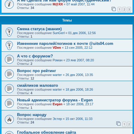
А не сделать ли нам форум общестуденческим?
Последнее сообщение
M@XX
«
07 май 2007, 11:44
Ответы:
34
1
2
3
Темы
Смена статуса (звания)
Последнее сообщение
SunGerl
«
01 дек 2006, 12:56
Ответы:
1
Изменение паролей/логинов к почте @uits04.com
Последнее сообщение
VDen
«
13 сен 2005, 22:12
А что с форумом?
Последнее сообщение
Роман
«
23 янв 2007, 08:20
Ответы:
2
Вопрос про рейтинг
Последнее сообщение
warter
«
26 дек 2006, 13:35
Ответы:
12
смайликов маловато
Последнее сообщение
warter
«
18 дек 2006, 18:26
Ответы:
4
Новый администратор форума - Evgen
Последнее сообщение
Evgen
«
18 окт 2006, 23:17
Ответы:
1
Вопрос народу
Последнее сообщение
Эстер
«
15 окт 2006, 11:33
Ответы:
24
1
2
Глобальное обновление сайта