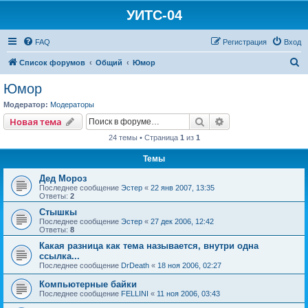
УИТС-04
FAQ
Регистрация
Вход
П
Список форумов
Общий
Юмор
о
Юмор
и
Модератор:
Модераторы
с
Поиск
Расширенный пои
Новая тема
к
24 темы • Страница
1
из
1
Темы
Дед Мороз
Последнее сообщение
Эстер
«
22 янв 2007, 13:35
Ответы:
2
Стышкы
Последнее сообщение
Эстер
«
27 дек 2006, 12:42
Ответы:
8
Какая разница как тема называется, внутри одна
ссылка...
Последнее сообщение
DrDeath
«
18 ноя 2006, 02:27
Компьютерные байки
Последнее сообщение
FELLINI
«
11 ноя 2006, 03:43