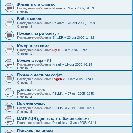
Жизнь в ста словах
Последнее сообщение
Phreak
«
13 ноя 2005, 01:13
Ответы:
1
Война миров.
Последнее сообщение
DrDeath
«
31 окт 2005, 19:09
Ответы:
3
Поездка на рЫбалку:)
Последнее сообщение
SHizER
«
28 окт 2005, 14:22
Юмор в рекламе
Последнее сообщение
Sly
«
22 окт 2005, 22:54
Ответы:
1
Времена года =8-)
Последнее сообщение
Kreatif
«
19 окт 2005, 02:15
Ответы:
2
Поэма о частном софте
Последнее сообщение
Evgen
«
07 окт 2005, 08:40
Ответы:
3
Долина сказок
Последнее сообщение
FELLINI
«
07 окт 2005, 02:53
Ответы:
4
Мир животных
Последнее сообщение
FELLINI
«
23 сен 2005, 02:09
Ответы:
5
МАТРИЦЯ (для тих, хто бачив фільм)
Последнее сообщение
Desciple
«
13 июн 2005, 03:11
Приколы по играм