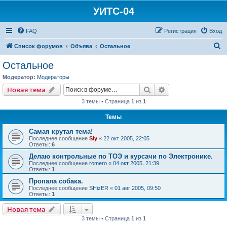
УИТС-04
FAQ
Регистрация
Вход
П
Список форумов
Объява
Остальное
о
Остальное
и
Модератор:
Модераторы
с
Поиск
Расширенный пои
Новая тема
к
3 темы • Страница
1
из
1
Темы
Самая крутая тема!
Последнее сообщение
Sly
«
22 окт 2005, 22:05
Ответы:
6
Делаю контрольные по ТОЭ и курсачи по Электронике.
Последнее сообщение
romero
«
04 окт 2005, 21:39
Ответы:
1
Пропала собака.
Последнее сообщение
SHizER
«
01 авг 2005, 09:50
Ответы:
1
Новая тема
3 темы • Страница
1
из
1