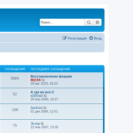
Поиск
Расширенный по
Регистрация
Вход
СООБЩЕНИЯ
ПОСЛЕДНЕЕ СООБЩЕНИЕ
Восстановление форума
5884
П
M@XX
е
29 авг 2023, 18:23
р
е
А где же все-2
52
й
П
к155ла3
т
е
20 апр 2006, 19:27
и
р
к
е
П
SunGerl
п
109
й
е
01 дек 2006, 12:51
о
т
р
с
и
е
л
к
й
е
П
Эстер
п
75
т
д
е
22 янв 2007, 13:35
о
и
н
р
с
к
е