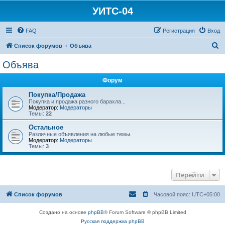
УИТС-04
FAQ
Регистрация
Вход
П
Список форумов
Объява
о
Объява
и
Форум
с
к
Покупка/Продажа
Покупка и продажа разного барахла...
Модератор:
Модераторы
Темы:
22
Остальное
Различные объявления на любые темы.
Модератор:
Модераторы
Темы:
3
Перейти
Список форумов
Часовой пояс:
UTC+05:00
Создано на основе
phpBB
® Forum Software © phpBB Limited
Русская поддержка phpBB