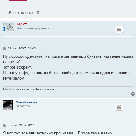
Всего голосов:
15
M@XX
Координатор проекта
С
23 апр 2007, 01:43
о
о
Ну хорошо, сделайте "напишите заглавными буквами название нашей
б
планеты".
щ
е
Тот же эффект.
н
Я, тьфу-тьфу, не помню ботов вообще с времени внедрения хрени с
и
е
интегралом.
Mankind works in mysterious ways
МашаИванова
Писатель
С
05 май 2007, 02:46
о
о
Я вот тут все внимательно прочитала... Вроде тема давно
б