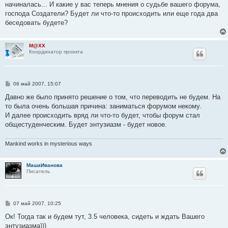
начиналась... И какие у вас теперь мнения о судьбе вашего форума,
щ
е
господа Создатели? Будет ли что-то происходить или еще года два
н
беседовать будете?
и
е
M@XX
Координатор проекта
С
06 май 2007, 15:07
о
о
Давно же было принято решение о том, что переводить не будем. На
б
то была очень большая причина: заниматься форумом некому.
щ
е
И далее происходить вряд ли что-то будет, чтобы форум стал
н
общестуденческим. Будет энтузиазм - будет новое.
и
е
Mankind works in mysterious ways
МашаИванова
Писатель
С
07 май 2007, 10:25
о
о
Ок! Тогда так и будем тут, 3.5 человека, сидеть и ждать Вашего
б
энтузиазма)))
щ