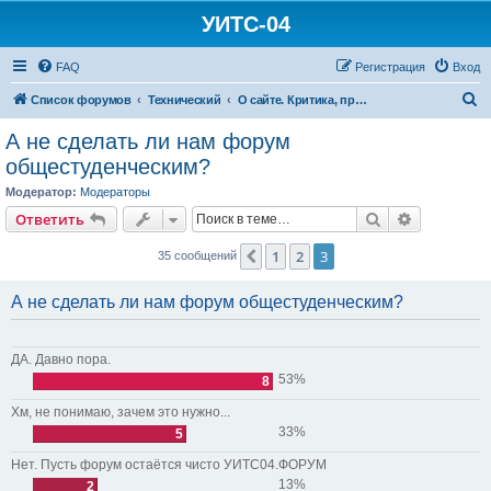
УИТС-04
FAQ
Регистрация
Вход
П
Список форумов
Технический
О сайте. Критика, предложения, объявления
о
А не сделать ли нам форум
и
общестуденческим?
с
Модератор:
Модераторы
к
Поиск
Расширен
Ответить
1
2
3
Пред.
35 сообщений
А не сделать ли нам форум общестуденческим?
ДА. Давно пора.
53%
8
Хм, не понимаю, зачем это нужно...
33%
5
Нет. Пусть форум остаётся чисто УИТС04.ФОРУМ
13%
2