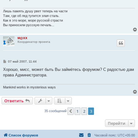
е
н
и
Лишь память душу рвет теперь на части
е
Там, где об лед тупится злая сталь.
Как в это море, море русской страсти
Вы приносили русскую печаль...
M@XX
Координатор проекта
С
07 май 2007, 11:44
о
о
Хорошо, мисс, может быть Вы займётесь форумом? С радостью дам
б
права Администратора.
щ
е
н
и
Mankind works in mysterious ways
е
Ответить
1
2
3
Пред.
35 сообщений
Перейти
Список форумов
Часовой пояс:
UTC+05:00