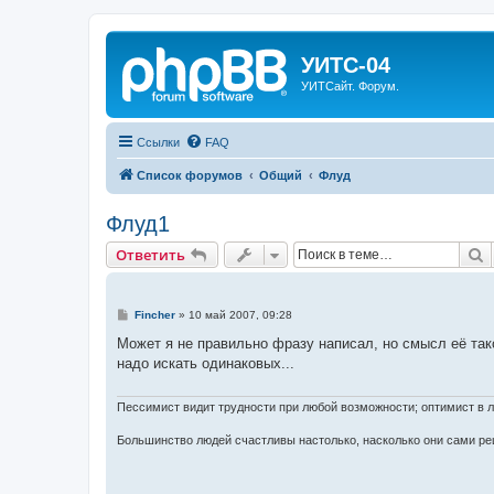
УИТС-04
УИТСайт. Форум.
Ссылки
FAQ
Список форумов
Общий
Флуд
Флуд1
П
Ответить
С
Fincher
»
10 май 2007, 09:28
о
о
Может я не правильно фразу написал, но смысл её такой
б
надо искать одинаковых...
щ
е
н
и
Пессимист видит трудности при любой возможности; оптимист в 
е
Большинство людей счастливы настолько, насколько они сами ре