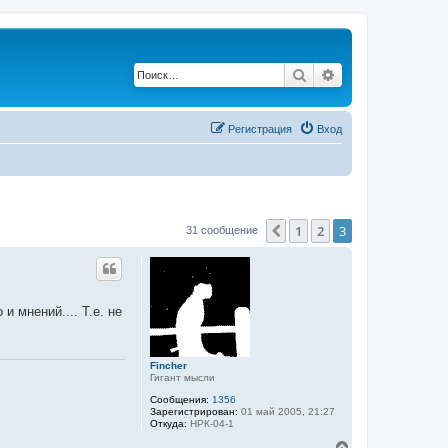
Поиск
Расширенный по
Регистрация
Вход
1
2
3
Пред.
31 сообщение
 мнений.... Т.е. не
Fincher
Гигант мысли
Сообщения:
1356
Зарегистрирован:
01 май 2005, 21:27
Откуда:
НРК-04-1
В