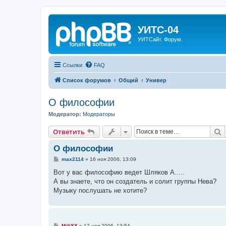
УИТС-04
УИТСайт. Форум.
Ссылки
FAQ
Список форумов
Общий
Универ
О философии
Модератор:
Модераторы
П
Ответить
О философии
С
max2114
»
16 ноя 2006, 13:09
о
о
Вот у вас философию ведет Шляков А.....
б
А вы знаете, что он создатель и солит группы Нева?
щ
е
Музыку послушать не хотите?
н
и
е
С
M@XX
»
17 ноя 2006, 13:54