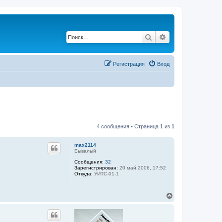
Поиск
Расширенный по
Регистрация
Вход
4 сообщения • Страница
1
из
1
max2114
Бывалый
Сообщения:
32
Зарегистрирован:
20 май 2006, 17:52
Откуда:
УИТС-01-1
В
е
р
н