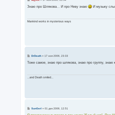
о
о
Знаю про Шлякова... И про Неву знаю
И музыку сл
б
щ
е
н
и
Mankind works in mysterious ways
е
С
DrDeath
»
17 ноя 2006, 23:33
о
о
Тоже самое, знаю про шлякова, знаю про группу, знаю 
б
щ
е
н
и
...and Death smiled...
е
С
SunGerl
»
01 дек 2006, 12:51
о
о