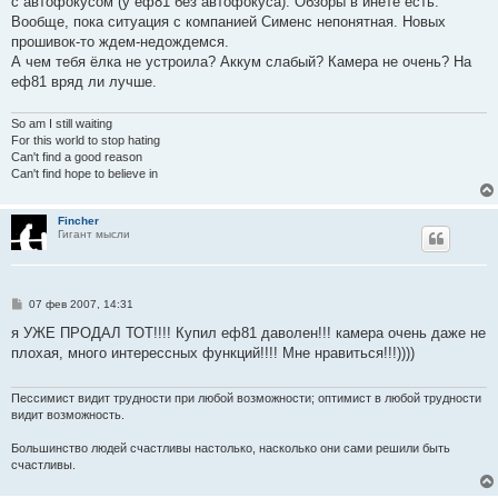
с автофокусом (у еф81 без автофокуса). Обзоры в инете есть.
Вообще, пока ситуация с компанией Сименс непонятная. Новых
прошивок-то ждем-недождемся.
А чем тебя ёлка не устроила? Аккум слабый? Камера не очень? На
еф81 вряд ли лучше.
So am I still waiting
For this world to stop hating
Can't find a good reason
Can't find hope to believe in
Fincher
Гигант мысли
С
07 фев 2007, 14:31
о
о
я УЖЕ ПРОДАЛ ТОТ!!!! Купил еф81 даволен!!! камера очень даже не
б
плохая, много интерессных функций!!!! Мне нравиться!!!))))
щ
е
н
и
Пессимист видит трудности при любой возможности; оптимист в любой трудности
е
видит возможность.
Большинство людей счастливы настолько, насколько они сами решили быть
счастливы.