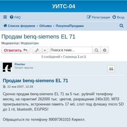
УИТС-04
FAQ
Регистрация
Вход
П
Список форумов
Объява
Покупка/Продажа
о
Продам benq-siemens EL 71
и
Модератор:
Модераторы
с
Поиск
Расширен
Ответить
к
5 сообщений • Страница
1
из
1
Fincher
Гигант мысли
Продам benq-siemens EL 71
С
22 янв 2007, 12:28
о
о
Срочно продам benq-siemens EL 71 за 5 тыс. рублей! телефону
б
месяц, на гарантии! 262000 тыс. цветов, разращение 240х320, МП3
щ
е
проигрыватель, встроенная память 17 мб, слот под флешку micro SD
н
до 1 гб, bluetooth, EGPRS!
и
е
Обращаться по телефону 89097361015 Кирилл.