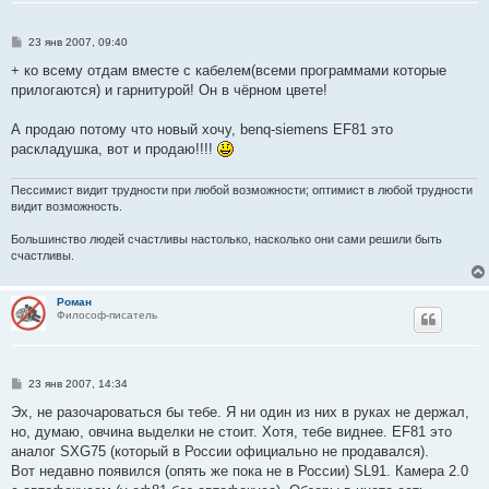
С
23 янв 2007, 09:40
о
о
+ ко всему отдам вместе с кабелем(всеми программами которые
б
прилогаются) и гарнитурой! Он в чёрном цвете!
щ
е
н
А продаю потому что новый хочу, benq-siemens EF81 это
и
е
раскладушка, вот и продаю!!!!
Пессимист видит трудности при любой возможности; оптимист в любой трудности
видит возможность.
Большинство людей счастливы настолько, насколько они сами решили быть
счастливы.
Роман
Философ-писатель
С
23 янв 2007, 14:34
о
о
Эх, не разочароваться бы тебе. Я ни один из них в руках не держал,
б
но, думаю, овчина выделки не стоит. Хотя, тебе виднее. EF81 это
щ
е
аналог SXG75 (который в России официально не продавался).
н
Вот недавно появился (опять же пока не в России) SL91. Камера 2.0
и
е