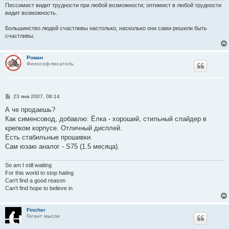
Пессимист видит трудности при любой возможности; оптимист в любой трудности
видит возможность.
Большинство людей счастливы настолько, насколько они сами решили быть
счастливы.
Роман
Философ-писатель
С
23 янв 2007, 08:14
о
о
А че продаешь?
б
Как сименсовод, добавлю: Ёлка - хороший, стильный слайдер в
щ
е
крепком корпусе. Отличный дисплей.
н
Есть стабильные прошивки.
и
е
Сам юзаю аналог - S75 (1.5 месяца).
So am I still waiting
For this world to stop hating
Can't find a good reason
Can't find hope to believe in
Fincher
Гигант мысли