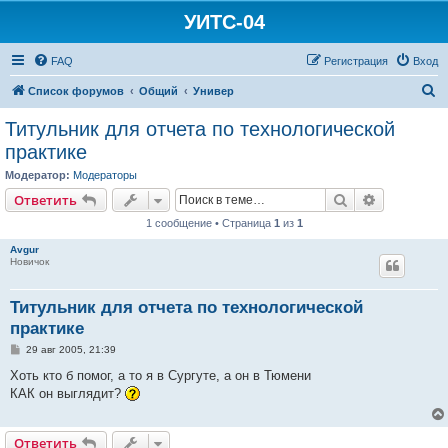
УИТС-04
FAQ
Регистрация
Вход
П
Список форумов
Общий
Универ
о
Титульник для отчета по технологической
и
практике
с
Модератор:
Модераторы
к
Поиск
Расширен
Ответить
1 сообщение • Страница
1
из
1
Avgur
Новичок
Титульник для отчета по технологической
практике
С
29 авг 2005, 21:39
о
о
Хоть кто б помог, а то я в Сургуте, а он в Тюмени
б
КАК он выглядит?
щ
е
н
и
Ответить
е