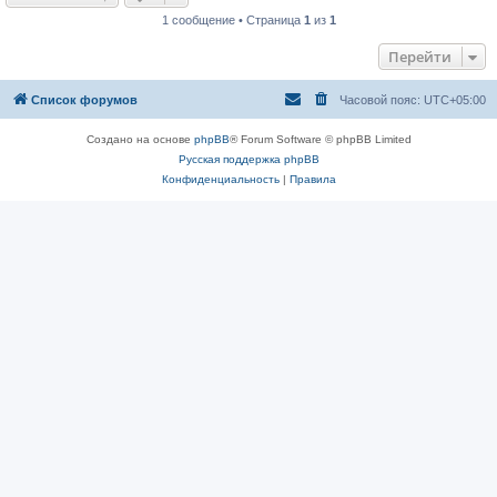
1 сообщение • Страница
1
из
1
Перейти
Список форумов
Часовой пояс:
UTC+05:00
Создано на основе
phpBB
® Forum Software © phpBB Limited
Русская поддержка phpBB
Конфиденциальность
|
Правила