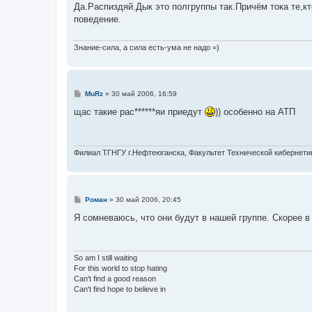
о
Да.Распиздяй.Дык это полгруппы так.Причём тока те,кт
б
поведение.
щ
е
н
и
Знание-сила, а сила есть-ума не надо =)
е
С
MuRz
»
30 май 2006, 16:59
о
о
щас такие рас******яи приедут
)) особенно на АТП
б
щ
е
н
и
Филиал ТГНГУ г.Нефтеюганска, Факультет Технической кибернетики
е
С
Роман
»
30 май 2006, 20:45
о
о
Я сомневаюсь, что они будут в нашей группе. Скорее в 
б
щ
е
н
и
So am I still waiting
е
For this world to stop hating
Can't find a good reason
Can't find hope to believe in