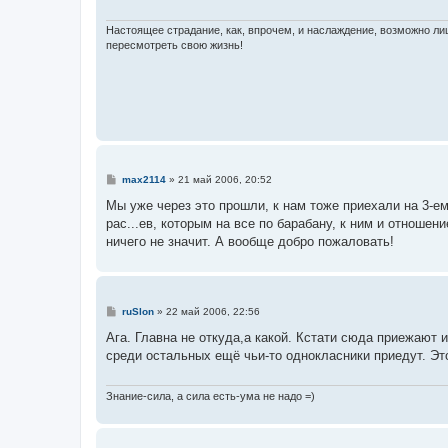
е
н
и
Настоящее страдание, как, впрочем, и наслаждение, возможно л
е
пересмотреть свою жизнь!
С
max2114
»
21 май 2006, 20:52
о
о
Мы уже через это прошли, к нам тоже приехали на 3-е
б
рас...ев, которым на все по барабану, к ним и отношен
щ
е
ничего не значит. А вообще добро пожаловать!
н
и
е
С
ruSlon
»
22 май 2006, 22:56
о
о
Ага. Главна не откуда,а какой. Кстати сюда приежают
б
среди остальных ещё чьи-то однокласники приедут. Эт
щ
е
н
и
Знание-сила, а сила есть-ума не надо =)
е