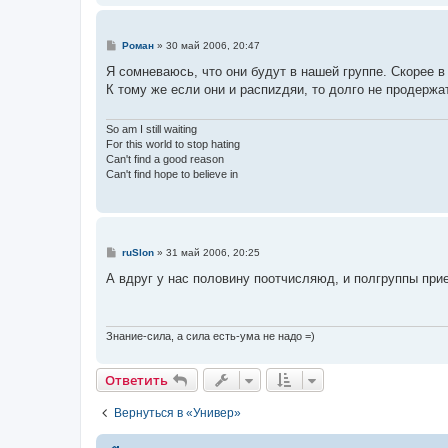
С
Роман
»
30 май 2006, 20:47
о
о
Я сомневаюсь, что они будут в нашей группе. Скорее в 
б
К тому же если они и распиzдяи, то долго не продержат
щ
е
н
и
So am I still waiting
е
For this world to stop hating
Can't find a good reason
Can't find hope to believe in
С
ruSlon
»
31 май 2006, 20:25
о
о
А вдруг у нас половину поотчисляюд, и полгруппы прие
б
щ
е
н
и
Знание-сила, а сила есть-ума не надо =)
е
Ответить
Вернуться в «Универ»