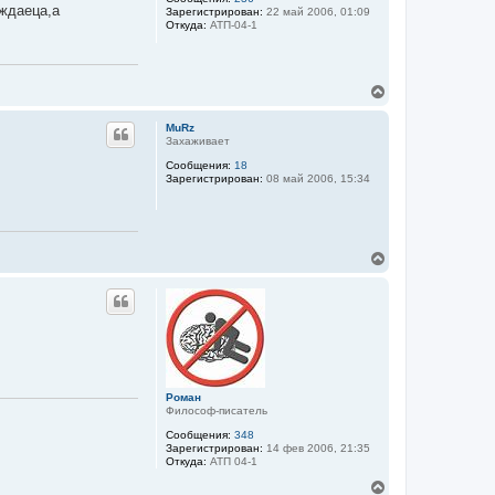
т
уждаеца,а
Зарегистрирован:
22 май 2006, 01:09
ь
Откуда:
АТП-04-1
с
я
к
н
В
а
е
ч
р
а
MuRz
н
л
Захаживает
у
у
Сообщения:
18
т
Зарегистрирован:
08 май 2006, 15:34
ь
с
я
к
н
В
а
е
ч
р
а
н
л
у
у
т
ь
с
я
к
Роман
Философ-писатель
н
а
Сообщения:
348
ч
Зарегистрирован:
14 фев 2006, 21:35
а
Откуда:
АТП 04-1
л
В
у