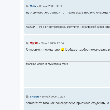
С
MuRz
»
08 май 2006, 22:11
о
о
ну я думаю это зависит от человека в первую очередь
б
щ
е
н
и
Филиал ТГНГУ г.Нефтеюганска, Факультет Технической кибернетики
е
С
M@XX
»
09 май 2006, 22:34
о
о
Относимся нормально
Вобщем, добро пожаловать 
б
щ
е
н
и
Mankind works in mysterious ways
е
С
SHizER
»
10 май 2006, 19:23
о
о
зависит от того как покажут себя приезжие студенты, а
б
щ