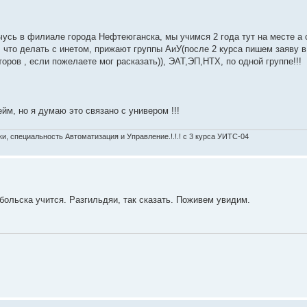
чусь в филиале города Нефтеюганска, мы учимся 2 года тут на месте а 
, что делать с инетом, прижают группы АиУ(после 2 курса пишем заяву 
оров , если пожелаете мог расказать)), ЭАТ,ЭП,НТХ, по одной группе!!!
йм, но я думаю это связано с универом !!!
, специальность Автоматизация и Управление.!.!.! c 3 курса УИТС-04
обольска учится. Разгильдяи, так сказать. Поживем увидим.