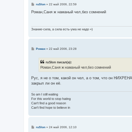
С
ruSlon
»
22 май 2006, 22:59
о
о
Роман,Саня ж наманый чел,без сомнений
б
щ
е
н
и
Знание-сила, а сила есть-ума не надо =)
е
С
Роман
»
22 май 2006, 23:28
о
о
б
ruSlon писал(а):
щ
е
Роман,Саня ж наманый чел,без сомнений
н
и
е
Рус, я не о том, какой он чел, а о том, что он НИХР
закрыл ли он её.
So am I still waiting
For this world to stop hating
Can't find a good reason
Can't find hope to believe in
С
ruSlon
»
24 май 2006, 12:10
о