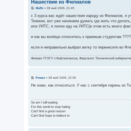
Нашествие из Филиалов
С
MuRz
»
08 май 2006, 21:45
о
о
с 3 курса вас ждёт нашествия народу из Филиалов, я у
б
Тюмени, вот уже начинаем думать где жить что делать
щ
е
или УИТС, я лично иду на УИТС(в этом есть много факт
н
и
е
и как вы вообще относитесь к приежым студентам ????
если я неправильно выбрал ветку то перенесите во Фле
Филиал ТГНГУ г.Нефтеюганска, Факультет Технической кибернетики
С
Роман
»
08 май 2006, 22:06
о
о
Не знаю, как относиться. У нас с сентября парень из Т
б
щ
е
н
и
So am I still waiting
е
For this world to stop hating
Can't find a good reason
Can't find hope to believe in