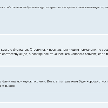
ишь в собственном воображении, где шокирующие изощрения и завораживающие терза
м курсе с филиалов. Отосились к нормальным людям нормально, но сре
ие соответсвующее, а вообще все от конретного человека зависит, если 
 из филиала мои одноклассники. Вот к этим приезжим буду хорошо относ
о ж ништяк.