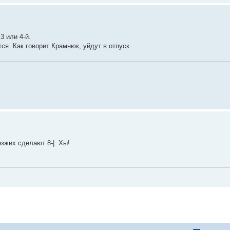
3 или 4-й.
ся. Как говорит Крамнюк, уйдут в отпуск.
зжих сделают 8-|. Хы!