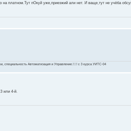
о на платном.Тут пОкуй уже,приезжий али нет. И ваще,тут не учёба обс
, специальность Автоматизация и Управление.!.!.! c 3 курса УИТС-04
3 или 4-й.