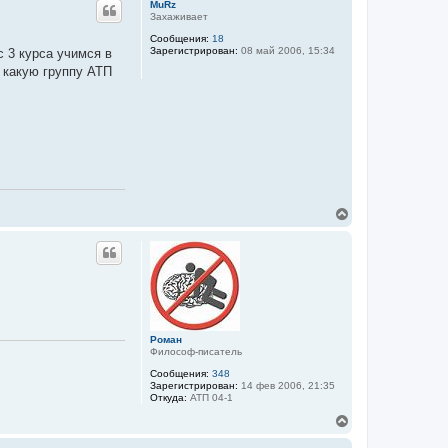
MuRz
Захаживает
Сообщения:
18
Зарегистрирован:
08 май 2006, 15:34
с 3 курса учимся в
в какую группу АТП
В
е
р
н
у
т
ь
с
я
к
Роман
Философ-писатель
н
а
Сообщения:
348
ч
Зарегистрирован:
14 фев 2006, 21:35
а
Откуда:
АТП 04-1
л
В
у
е
р