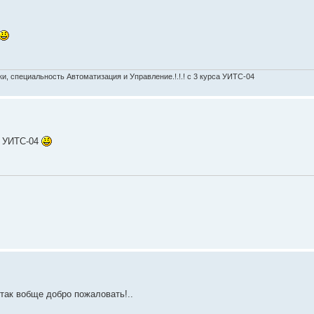
, специальность Автоматизация и Управление.!.!.! c 3 курса УИТС-04
в УИТС-04
 так вобще добро пожаловать!..